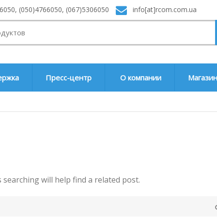
6050, (050)4766050, (067)5306050
info[at]rcom.com.ua
ержка
Пресс-центр
О компании
Магази
searching will help find a related post.